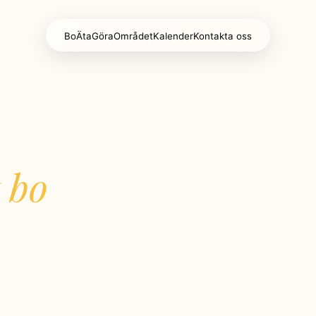
Bo
Äta
Göra
Området
Kalender
Kontakta oss
t bo