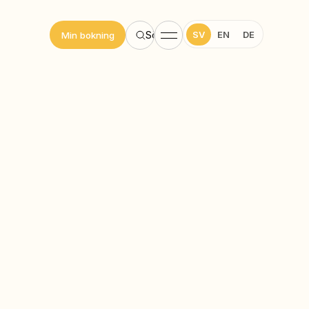
SV
EN
DE
Sök
Min bokning