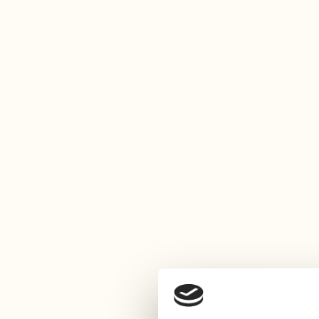
Svensk fika
För matälskare