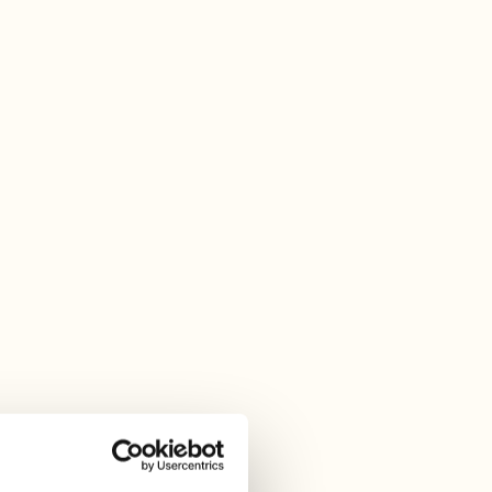
Falkenbergs Skafferi
Prisbelönta restauranger