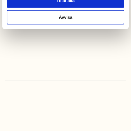
Tillåt alla
Avvisa
kontakta oss
Alltid bäst pris när
du bokar online