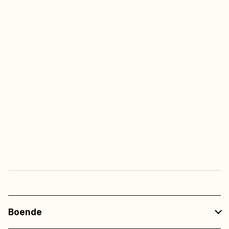
Fria barnaktiviteter
(v.26 – v.32)
Multisportarenan
Alltid fri tillgång
Fri entré
till all underhållning
på restaurangerna
Boende