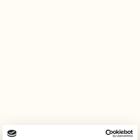
Swedish fika
För matälskare