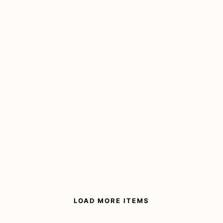
The Susedal Tour
Cykla smaka & njut!
LOAD MORE ITEMS