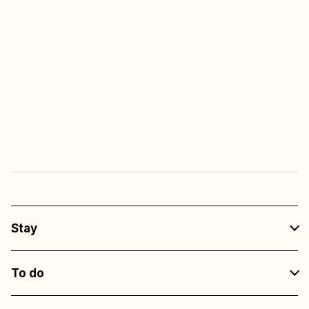
Multi-sport arena
Always free access
Free admission
To all entertainment
at the restaurants
Stay
To do