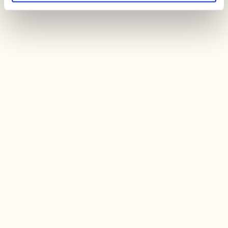
Falkenberg’s Larder
Prisbelönta restauranger