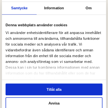
Samtycke
Information
Om
Denna webbplats använder cookies
Vi använder enhetsidentifierare för att anpassa innehållet
och annonserna till användarna, tillhandahålla funktioner
för sociala medier och analysera vår trafik. Vi
vidarebefordrar även sådana identifierare och annan
Taste Falkenberg
information från din enhet till de sociala medier och
Smaka på Falkenberg
annons- och analysföretag som vi samarbetar med.
Dessa kan i sin tur kombinera informationen med annan
information som du har tillhandahållit eller som de har
samlat in när du har använt deras tjänster.
Tillåt alla
Avvisa