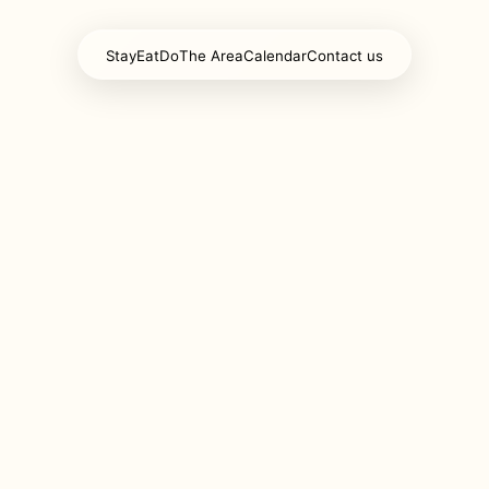
Stay
Eat
Do
The Area
Calendar
Contact us