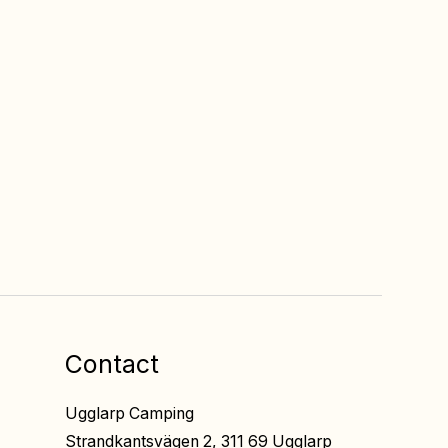
Free admission
na
To all entertainment
at the restaurants
Contact
Ugglarp Camping
Strandkantsvägen 2, 311 69 Ugglarp