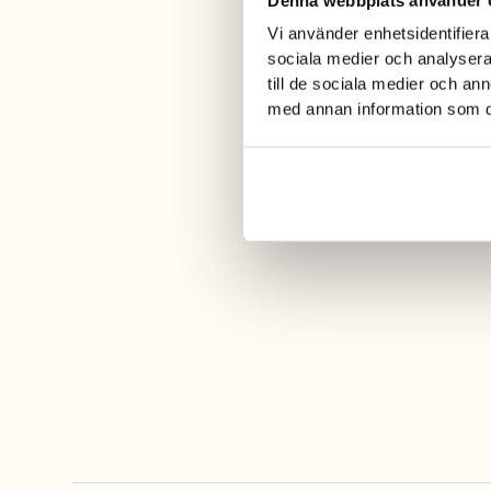
Vi använder enhetsidentifierar
sociala medier och analysera 
till de sociala medier och a
med annan information som du 
Ready to book and start looking forward
to your adventure in Ugglarp? Great!
The easiest way to book is through our
online booking system. If you have any
questions before booking, you are
welcome to contact us.