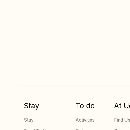
Always the best
price
when you book
online
Stay
To do
At U
Stay
Activities
Find U