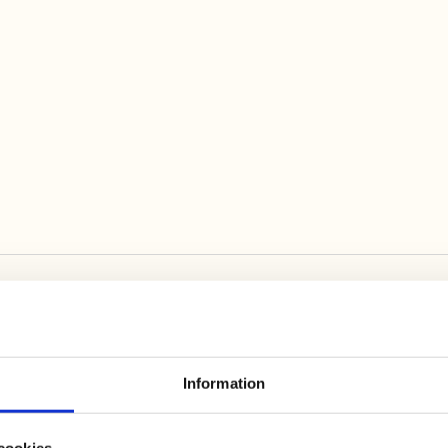
Store
Frukosttillbehör, godis & glass!
Information
cookies