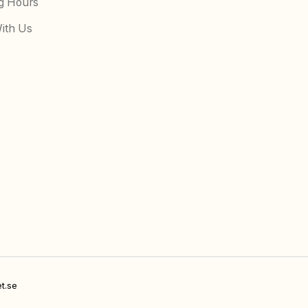
g Hours
ith Us
t.se