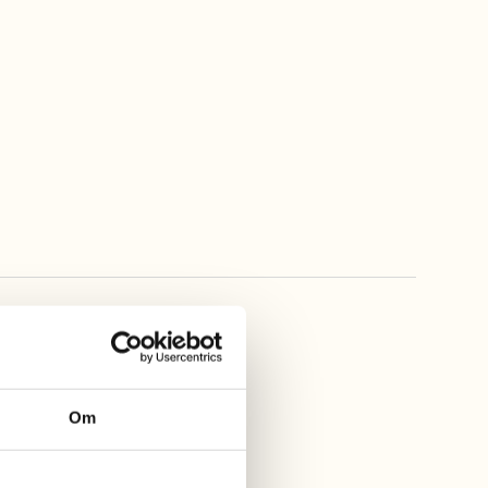
Vind och Smak
Med utsikt över Kattegatt
Om