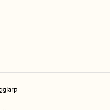
Free children’s activities
Multi-sport are
(v.26 – v.32)
Always free access
gglarp
s