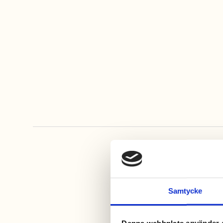
Wake up Bake up
Nybakat varje dag
Samtycke
Denna webbplats använder 