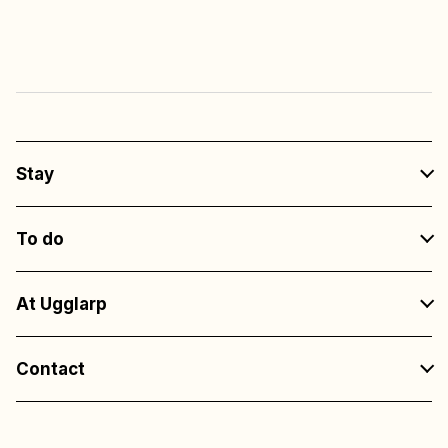
To all entertainment
at the restaurants
Stay
To do
At Ugglarp
Contact