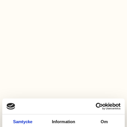
På egen bana
Magic Show
Familjeshow
Samtycke
Information
Om