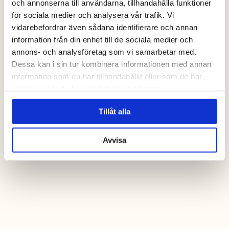
och annonserna till användarna, tillhandahålla funktioner
Europcar, Halmstad
för sociala medier och analysera vår trafik. Vi
vidarebefordrar även sådana identifierare och annan
Flyg
information från din enhet till de sociala medier och
Ugglarps närmsta flygplats finns i Halmstad. Det finns
annons- och analysföretag som vi samarbetar med.
även möjlighet att flyga till Ängelholm och Göteborg.
Dessa kan i sin tur kombinera informationen med annan
Halmstad City Airport
information som du har tillhandahållit eller som de har
samlat in när du har använt deras tjänster.
Tillåt alla
Avvisa