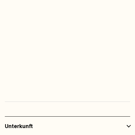
Kostenlose Kinderaktivitäten
(Woche 26–32)
Multisportarena
Immer freier Zugang
Freier Eintritt
zu allen Veranstaltungen
in den Restaurants
Unterkunft