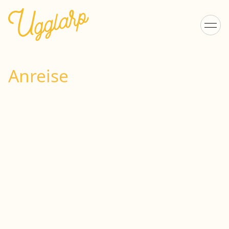
Anreise
Hitta till Ugglarp
Camping
Ugglarp ligger ca 1 timme från Göteborg och ca 1,5