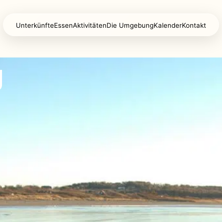
Unterkünfte
Essen
Aktivitäten
Die Umgebung
Kalender
Kontakt
g