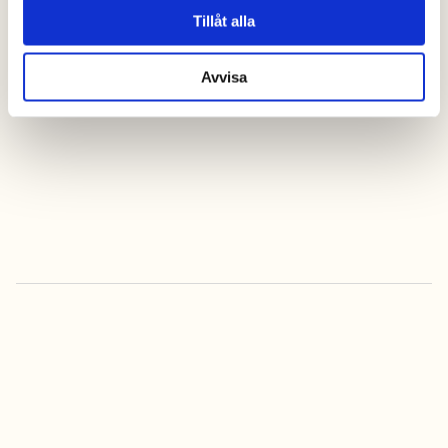
Tillåt alla
Avvisa
kontakta oss
Alltid bäst pris när
du bokar online