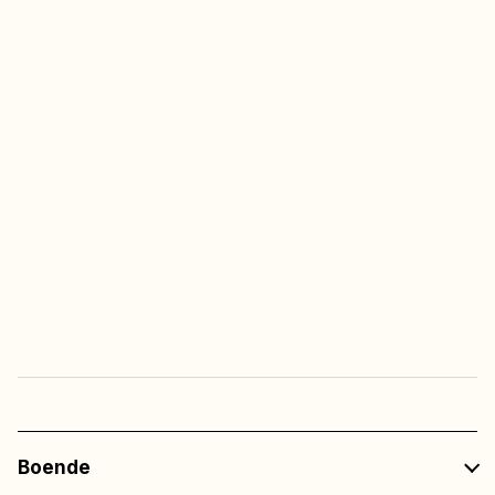
Fria barnaktiviteter
(v.26 – v.32)
Multisportarenan
Alltid fri tillgång
Fri entré
till all underhållning
på restaurangerna
Boende