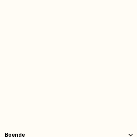
Fria barnaktiviteter
(v.26 – v.32)
Multisportarenan
Alltid fri tillgång
Fri entré
till all underhållning
på restaurangerna
Boende