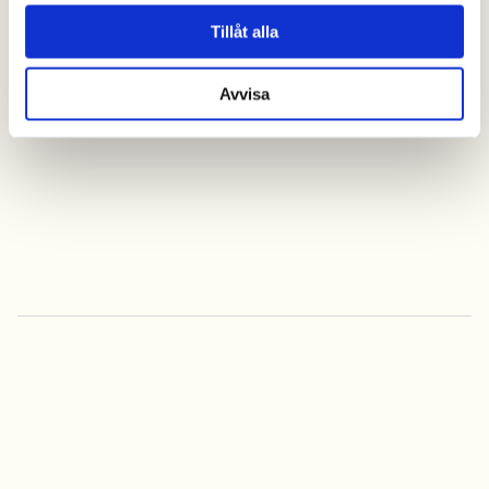
Tillåt alla
Avvisa
kontakta oss
Alltid bäst pris när
du bokar online