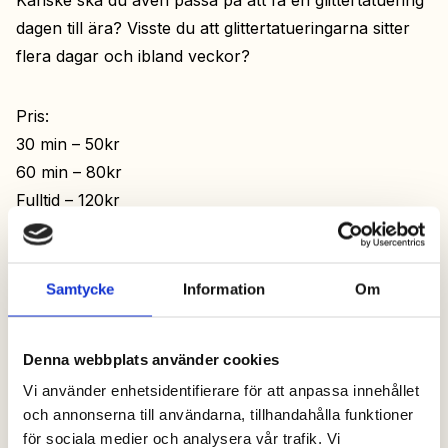
dagen till ära? Visste du att glittertatueringarna sitter
flera dagar och ibland veckor?
Pris:
30 min – 50kr
60 min – 80kr
Fulltid – 120kr
Glittertatuering – 40kr
Välkommen till en dag med kul!
Samtycke
Information
Om
Gå in på
Campingkul.se
för att läsa mer om
Denna webbplats använder cookies
aktiviteten.
Vi använder enhetsidentifierare för att anpassa innehållet
och annonserna till användarna, tillhandahålla funktioner
Tillbaka
för sociala medier och analysera vår trafik. Vi