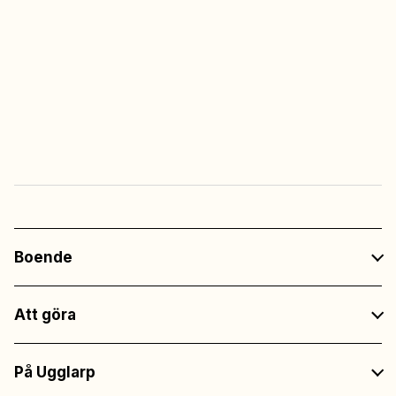
Multisportarenan
Alltid fri tillgång
Fri entré
till all underhållning
på restaurangerna
Boende
Att göra
På Ugglarp